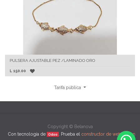
PULSERA AJUSTABLE PEZ /LAMINADO ORO
L
150.00
Tarifa pública
Copyright ©
Belanova
Con tecnología de
. Prueba el
constructor de webs open
Odoo