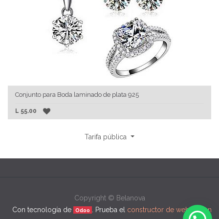
Conjunto para Boda laminado de plata 925
L
55.00
Tarifa pública
Copyright ©
Belanova
Con tecnología de
. Prueba el
constructor de webs open
Odoo