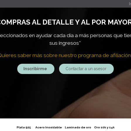
I
OMPRAS AL DETALLE Y AL POR MAYOR
ccionados en ayudar cada día a más personas que ti
sus ingresos*
Quieres saber más sobre nuestro programa de afiliación
Inscribirme
Contactar a un asesor
Plata 925
Acero Inoxidable
Laminado de oro
Oro 10k y 14k