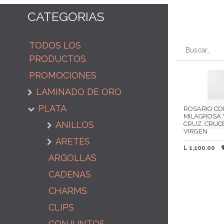
CATEGORIAS
TODOS LOS
PRODUCTOS
PROMOCIONES
LAMINADO DE ORO
PLATA
ROSARIO CO
MILAGROSA 
ANILLOS
CRUZ, CRUC
VIRGEN
ARETES
L
1,100.00
ARGOLLAS
CADENAS
CHARMS
CLIPS
CONJUNTOS