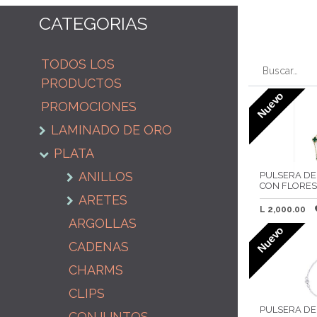
CATEGORIAS
TODOS LOS
PRODUCTOS
Nuevo
PROMOCIONES
LAMINADO DE ORO
PLATA
ANILLOS
PULSERA DE
CON FLORES
ARETES
L
2,000.00
ARGOLLAS
Nuevo
CADENAS
CHARMS
CLIPS
PULSERA DE
CONJUNTOS