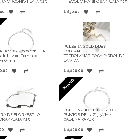
RA CIRCONIO PLATA 925
TREVOL O MARIPOSA/PLATA 925
.00
L
830.00
PULSERA GOLD DIJES
a Tennis 2.3mm con Dije
COLGANTES
s de Luz en Forma de
TREBOL/MARIPOSA/ARBOL DE
zón 6mm
LA VIDA
0.00
L
1,100.00
Nuevo
PULSERA TIPO TENNIS CON
RA DE FLOR/ESTILO
PUNTOS DE LUZ 3.5MM Y
ORA/PLATA 925
CADENA PAPER
00
L
1,100.00