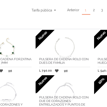
Anterior
1
2
3
Tarifa pública
Nuevo
Nuevo
 CADENA FORZATINA
PULSERA DE CADENA ROLO CON
PULSE
 7MM
DIJES DE FAMILIA
HUECA
L
790.00
L
540.
Nuevo
60%
PULSERA DE CADENA ROLO CON
DIJE DE CORAZONES
 CORAZONES Y
ENTRELAZADOS Y PUNTOS DE