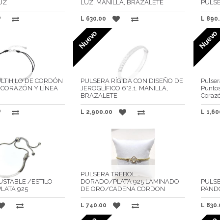
UZ
LUZ. MANILLA, BRAZALETE
PULSE
L
630.00
L
890
Nuevo
Nuevo
LTIHILO DE CORDÓN
PULSERA RÍGIDA CON DISEÑO DE
Pulser
E CORAZÓN Y LÍNEA
JEROGLÍFICO 6*2.1. MANILLA,
Punto
BRAZALETE
Cora
L
2,900.00
L
1,60
PULSERA TREBOL
USTABLE /ESTILO
DORADO/PLATA 925 LAMINADO
PULSE
LATA 925
DE ORO/CADENA CORDON
PAND
L
740.00
L
830.