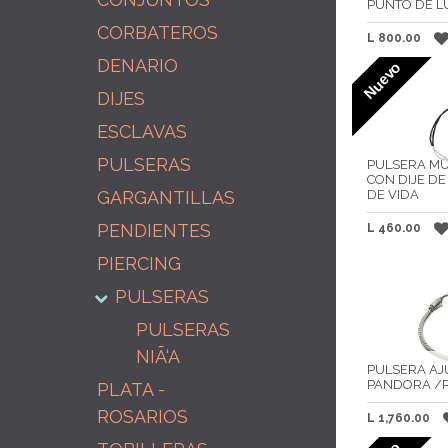
PUNTO DE L
CORBATEROS
L
800.00
DENARIO
Nuevo
DIJES
ESCLAVAS
PULSERAS
PULSERA MU
CON DIJE D
GARGANTILLAS
DE VIDA
PENDIENTES
L
460.00
PIERCING
PULSERAS
PULSERAS
NIÃ‘A
PULSERA AJ
PANDORA /P
PLATA -
ROSARIOS
L
1,760.00