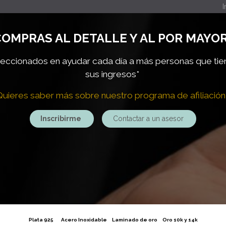
I
OMPRAS AL DETALLE Y AL POR MAYOR
ccionados en ayudar cada día a más personas que ti
sus ingresos*
Quieres saber más sobre nuestro programa de afiliación
Inscribirme
Contactar a un asesor
Plata 925
Acero Inoxidable
Laminado de oro
Oro 10k y 14k