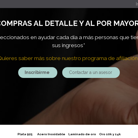
I
OMPRAS AL DETALLE Y AL POR MAYOR
ccionados en ayudar cada día a más personas que ti
sus ingresos*
Quieres saber más sobre nuestro programa de afiliación
Inscribirme
Contactar a un asesor
Plata 925
Acero Inoxidable
Laminado de oro
Oro 10k y 14k