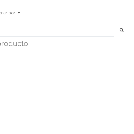
enar por
producto.